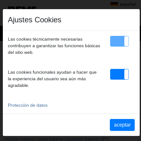
español
Ajustes Cookies
Las cookies técnicamente necesarias
contribuyen a garantizar las funciones básicas
+
Productos
>
Serrar
>
REMS Cat 22V VE
> REMS Power-Pack 22 V,
del sitio web.
REMS POWER-PACK 22 V,
5,0 AH + 5,0 AH + SFC 290 W
Las cookies funcionales ayudan a hacer que
Art. nº. 571593 R220
la experiencia del usuario sea aún más
2 Stück Akkus Li-Ion 21,6 V, 5,0 Ah, Schnellladegerät Li-Ion 230 V,
agradable.
300 W.
Protección de datos
Hoja de datos de seguridad
Sicherheitsdatenblatt REMS Li-Ion 21,6 V, 5,0 Ah
aceptar
Aviso de seguridad
Incluye instrucc.segur.batería Cargador batería SPV