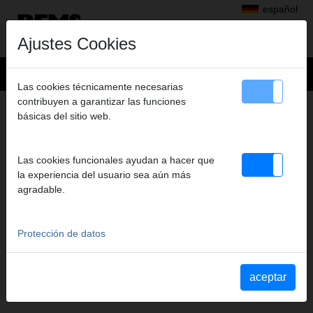
español
Ajustes Cookies
Las cookies técnicamente necesarias
contribuyen a garantizar las funciones
+
Productos
>
Prensar radial
>
básicas del sitio web.
REMS Tenazas de prensar/REMS anillos de prensar
> REMStenaz prensaFz 50
REMSTENAZ PRENSAFZ 50
Las cookies funcionales ayudan a hacer que
(PZ-2B) A1-32KN
la experiencia del usuario sea aún más
agradable.
Art. nº. 570747
REMS Presszange mit 2 schwenkbaren Monoblock-Pressbacken.
Meistverkaufte Standardausführung.
Protección de datos
Aviso de seguridad
aceptar
Indicaciones de seguridad PZ/PR/ZZ/PZ E01/cortacables