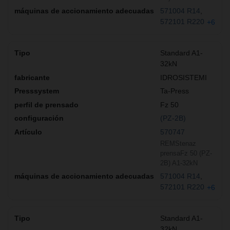
571004 R14
572101 R220
+6
Standard A1-
32kN
IDROSISTEMI
Ta-Press
Fz 50
(PZ-2B)
570747
REMStenaz
prensaFz 50 (PZ-
2B) A1-32kN
571004 R14
572101 R220
+6
Standard A1-
32kN