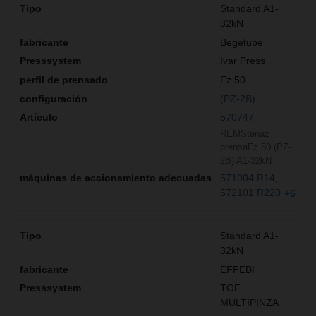
Standard A1-
32kN
Begetube
Ivar Press
Fz 50
(PZ-2B)
570747
REMStenaz
prensaFz 50 (PZ-
2B) A1-32kN
571004 R14
572101 R220
+6
Standard A1-
32kN
EFFEBI
TOF
MULTIPINZA