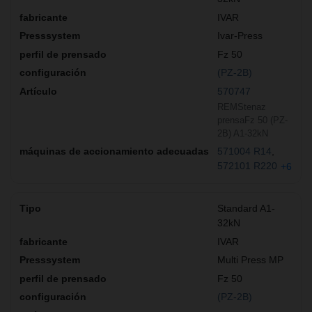
IVAR
Ivar-Press
Fz 50
(PZ-2B)
570747
REMStenaz
prensaFz 50 (PZ-
2B) A1-32kN
571004 R14
572101 R220
+6
Standard A1-
32kN
IVAR
Multi Press MP
Fz 50
(PZ-2B)