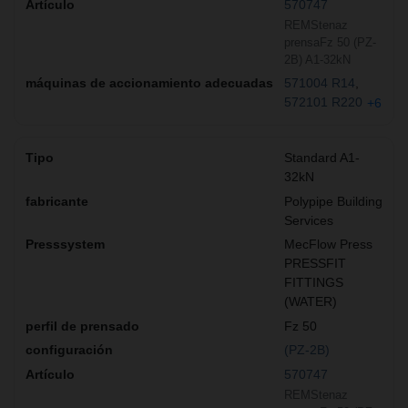
570747
REMStenaz
prensaFz 50 (PZ-
2B) A1-32kN
571004 R14
572101 R220
+6
Standard A1-
32kN
Polypipe Building
Services
MecFlow Press
PRESSFIT
FITTINGS
(WATER)
Fz 50
(PZ-2B)
570747
REMStenaz