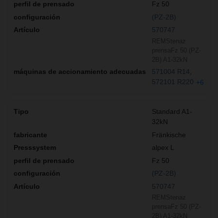
Fz 50
(PZ-2B)
570747
REMStenaz
prensaFz 50 (PZ-
2B) A1-32kN
571004 R14
572101 R220
+6
Standard A1-
32kN
Fränkische
alpex L
Fz 50
(PZ-2B)
570747
REMStenaz
prensaFz 50 (PZ-
2B) A1-32kN