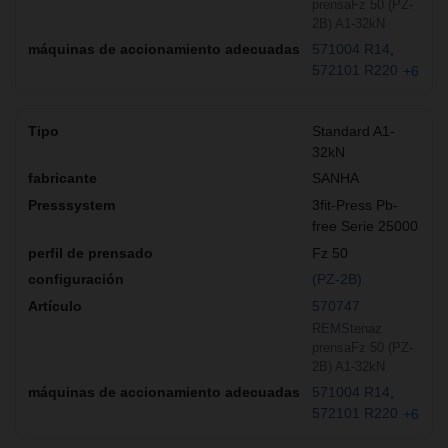
prensaFz 50 (PZ-
2B) A1-32kN
571004 R14
572101 R220
+6
Standard A1-
32kN
SANHA
3fit-Press Pb-
free Serie 25000
Fz 50
(PZ-2B)
570747
REMStenaz
prensaFz 50 (PZ-
2B) A1-32kN
571004 R14
572101 R220
+6