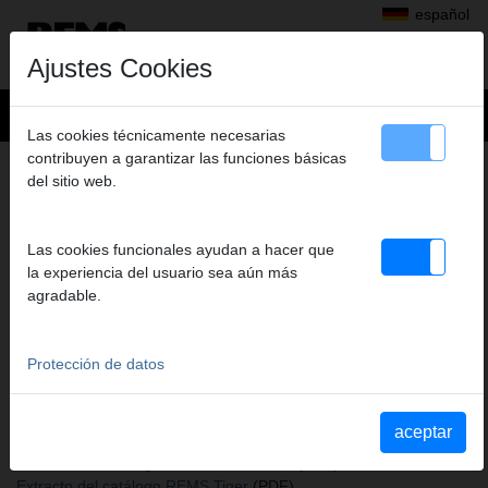
español
Ajustes Cookies
Las cookies técnicamente necesarias
contribuyen a garantizar las funciones básicas
+
Productos
>
Serrar
>
Hojas de sierra universal REMS
del sitio web.
> REMS Hoja de sierra universal
REMS HOJA DE SIERRA UNIVERSAL
Las cookies funcionales ayudan a hacer que
150-1,8/2,5, 5UDS
la experiencia del usuario sea aún más
Art. nº. 561005 R05
agradable.
für alle Sägearbeiten
Protección de datos
Katalogauszüge
Extracto del catálogo Hojas de sierra universal REMS
(PDF)
aceptar
Extracto del catálogo REMS Cat VE
(PDF)
Extracto del catálogo REMS Cat 22V VE
(PDF)
Extracto del catálogo REMS Tiger
(PDF)