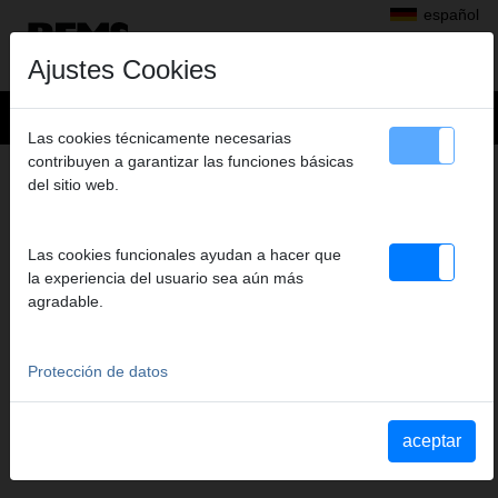
español
Ajustes Cookies
Las cookies técnicamente necesarias
contribuyen a garantizar las funciones básicas
Productos
>
Cortar, Biselar, Escariar, Calibrar
>
REMS ROS P flex
del sitio web.
> REMS ROS P flex 14
REMS ROS P FLEX 14
Las cookies funcionales ayudan a hacer que
Art. nº. 291400 R
la experiencia del usuario sea aún más
REMS ROS P flex. Einhand-Rohrschere für flexible
agradable.
Kunststoffschläuche und weiche Kunststoffrohre. Mit Klinge. In
Blisterverpackung.
Protección de datos
Extracto del catálogo
aceptar
Extracto del catálogo REMS ROS P flex
(PDF)