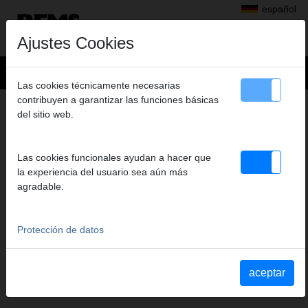
español
Ajustes Cookies
Las cookies técnicamente necesarias
contribuyen a garantizar las funciones básicas
Productos
>
Cortar, Biselar, Escariar, Calibrar
>
REMS ROS P
del sitio web.
> REMS ROS P 63 P
REMS ROS P 63 P
Las cookies funcionales ayudan a hacer que
CON RETROCESO RÁPIDO
la experiencia del usuario sea aún más
Art. nº. 291270 R
agradable.
Rohrschere für Kunststoff- und Verbundrohre. Mit Klinge. In
Blisterverpackung.
Protección de datos
Extracto del catálogo
aceptar
Extracto del catálogo REMS ROS P
(PDF)