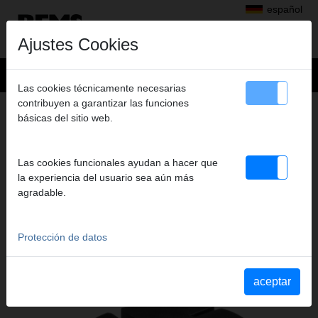
español
Ajustes Cookies
Las cookies técnicamente necesarias
contribuyen a garantizar las funciones
+
Productos
>
Cortar, Biselar, Escariar, Calibrar
>
REMS Cut 110 P
básicas del sitio web.
> Inserto sujeción Ø 50 mm, 2uds
INSERTO SUJECIÓN Ø 50 MM, 2UDS
Las cookies funcionales ayudan a hacer que
Art. nº. 290421
la experiencia del usuario sea aún más
Spanneinsatz Dm 50 mm, 2er-Pack für REMS Cut 110 P
agradable.
Protección de datos
Katalogauszüge
Extracto del catálogo REMS Cut 110 P
(PDF)
Extracto del catálogo REMS Cut 110 Cu-INOX
(PDF)
aceptar