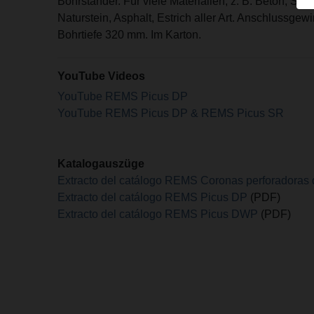
Bohrständer. Für viele Materialien, z. B. Beton, Stah
Naturstein, Asphalt, Estrich aller Art. Anschlussge
Bohrtiefe 320 mm. Im Karton.
YouTube Videos
YouTube REMS Picus DP
YouTube REMS Picus DP & REMS Picus SR
Katalogauszüge
Extracto del catálogo REMS Coronas perforadoras
Extracto del catálogo REMS Picus DP
(PDF)
Extracto del catálogo REMS Picus DWP
(PDF)