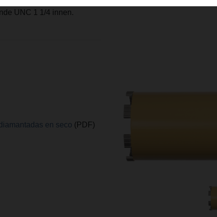
lbeton, Mauerwerk aller Art,
winde UNC 1 1/4 innen.
 diamantadas en seco
(PDF)