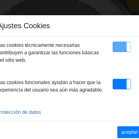
Ajustes Cookies
as cookies técnicamente necesarias
ontribuyen a garantizar las funciones básicas
Sitemap
Contacto
el sitio web.
cos diamantados
>
REMS Coronas perforadoras diamantadas en seco
> REMS
as cookies funcionales ayudan a hacer que la
xperiencia del usuario sea aún más agradable.
rotección de datos
e LS. Lasergeschweißt,
hren mit Kernbohrmaschinen
dgeführt oder mit
aceptar