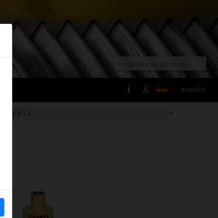
español
+
 TDKB LS