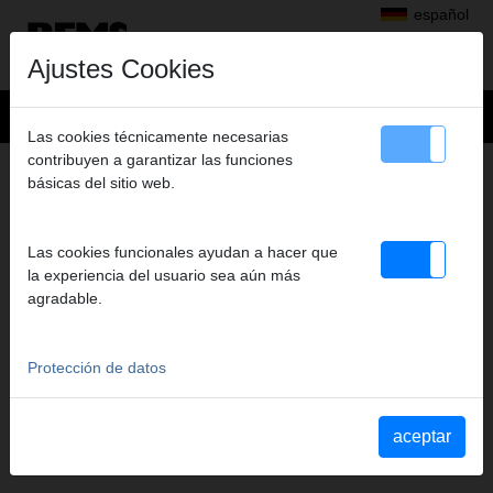
español
Ajustes Cookies
Las cookies técnicamente necesarias
contribuyen a garantizar las funciones
+
Productos
>
básicas del sitio web.
Perforar con diamante, Rozas en muros con discos diamantados
>
REMS Coronas perforadoras de diamante universales LS
> REMS UDKB LS
Las cookies funcionales ayudan a hacer que
REMS UDKB LS
la experiencia del usuario sea aún más
182 X 420 X UNC 1 1/4
agradable.
Art. nº. 181475 R
Lasergeschweißt, hochtemperaturbeständig. Universell
Protección de datos
einsetzbar zum Trocken- und Nassbohren, handgeführt oder mit
Bohrständer. Für viele Materialien, z. B. Beton, Stahlbeton,
Mauerwerk aller Art, Naturstein, Asphalt, Estrich aller Art.
aceptar
Anschlussgewinde UNC 11/4 innen. Bohrtiefe 420 mm. Im Karton.