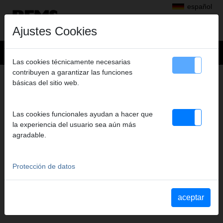
español
Ajustes Cookies
Las cookies técnicamente necesarias
contribuyen a garantizar las funciones
+
Productos
>
básicas del sitio web.
Perforar con diamante, Rozas en muros con discos diamantados
>
REMS Picus S1
> REMS UDKB LS
REMS UDKB LS
Las cookies funcionales ayudan a hacer que
125 X 420 X UNC 1 1/4
la experiencia del usuario sea aún más
agradable.
Art. nº. 181457 R
Lasergeschweißt, hochtemperaturbeständig. Universell
einsetzbar zum Trocken- und Nassbohren, handgeführt oder mit
Protección de datos
Bohrständer. Für viele Materialien, z. B. Beton, Stahlbeton,
Mauerwerk aller Art, Naturstein, Asphalt, Estrich aller Art.
Anschlussgewinde UNC 11/4 innen. Bohrtiefe 420 mm. Im Karton.
aceptar