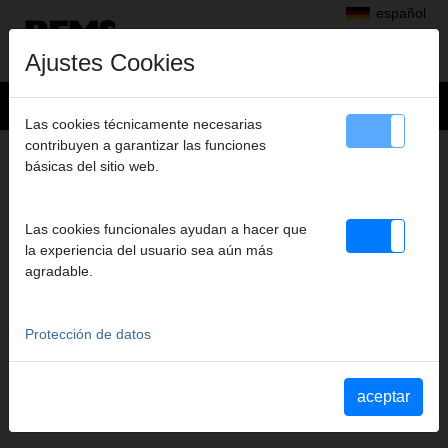
español
Ajustes Cookies
Las cookies técnicamente necesarias
contribuyen a garantizar las funciones
+
Productos
>
básicas del sitio web.
Perforar con diamante, Rozas en muros con discos diamantados
>
REMS Picus S1
> REMS UDKB
REMS UDKB
Las cookies funcionales ayudan a hacer que
125 X 420 X UNC 1 1/4
la experiencia del usuario sea aún más
agradable.
Art. nº. 181057 R
Induktiv gelötet, wiederbelegbar. Universell einsetzbar zum
Trocken- und Nassbohren, handgeführt oder mit Bohrständer. Für
Protección de datos
viele Materialien, z. B. Beton, Stahlbeton, Mauerwerk aller Art,
Naturstein, Asphalt, Estrich aller Art. Anschlussgewinde UNC 11/4
innen. Bohrtiefe 420 mm. Im Karton.
aceptar