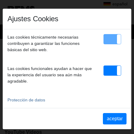
español
Ajustes Cookies
Las cookies técnicamente necesarias
contribuyen a garantizar las funciones
+
Productos
>
básicas del sitio web.
Perforar con diamante, Rozas en muros con discos diamantados
>
REMS Coronas perforadoras de diamante universales
> REMS UDKB
REMS UDKB
Las cookies funcionales ayudan a hacer que
42 X 420 X UNC 1 1/4
la experiencia del usuario sea aún más
agradable.
Art. nº. 181015 R
Induktiv gelötet, wiederbelegbar. Universell einsetzbar zum
Trocken- und Nassbohren, handgeführt oder mit Bohrständer. Für
Protección de datos
viele Materialien, z. B. Beton, Stahlbeton, Mauerwerk aller Art,
Naturstein, Asphalt, Estrich aller Art. Anschlussgewinde UNC 11/4
innen. Bohrtiefe 420 mm. Im Karton.
aceptar
YouTube Videos