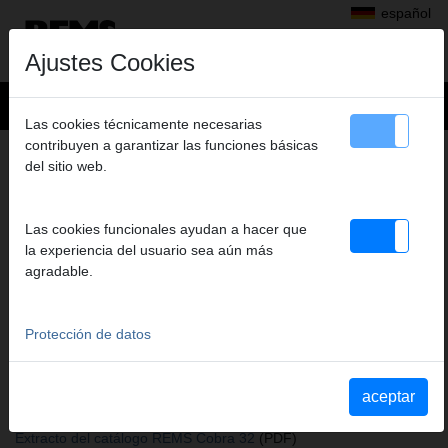
español
Ajustes Cookies
Las cookies técnicamente necesarias
contribuyen a garantizar las funciones básicas
+
Productos
>
del sitio web.
Inspección de tubos y canalizaciones, Limpieza de tubos y
canalizaciones
>
Accesorios para REMS Cobra 22/32
> Espiral limpia tuberias S
Las cookies funcionales ayudan a hacer que
ESPIRAL LIMPIA TUBERIAS S
la experiencia del usuario sea aún más
Ø 32 MM X 4 M
agradable.
Art. nº. 174205
Rohrreinigunsspirale S Dm 32 mm x 4 m, für Cobra 32
Protección de datos
Katalogauszüge
aceptar
Extracto del catálogo Accesorios para REMS Cobra 22/32
(PDF)
Extracto del catálogo REMS Cobra 32
(PDF)