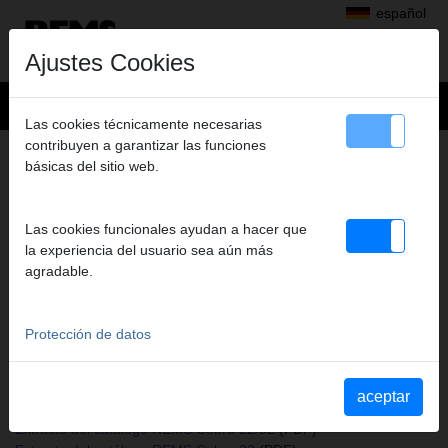
español
Ajustes Cookies
Las cookies técnicamente necesarias
contribuyen a garantizar las funciones
+
Productos
>
básicas del sitio web.
Inspección de tubos y canalizaciones, Limpieza de tubos y
canalizaciones
>
Accesorios para REMS Cobra 22/32
> Cabezal corte horqui.cruzad.16
Las cookies funcionales ayudan a hacer que
la experiencia del usuario sea aún más
CABEZAL CORTE HORQUI.CRUZAD.16
agradable.
Art. nº. 171306
Kreuzgabelschneidkopf 16, für REMS Cobra 22
Protección de datos
Katalogauszüge
aceptar
Extracto del catálogo Accesorios para REMS Cobra 22/32
(PDF)
Extracto del catálogo REMS Cobra 22/32
(PDF)