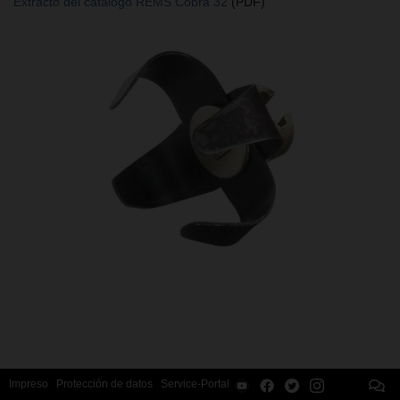
Extracto del catálogo REMS Cobra 32
(PDF)
Impreso
Protección de datos
Service-Portal