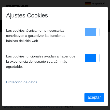
español
Ajustes Cookies
Las cookies técnicamente necesarias
contribuyen a garantizar las funciones
+
Productos
>
básicas del sitio web.
Inspección de tubos y canalizaciones, Limpieza de tubos y
canalizaciones
>
Accesorios para REMS Cobra 22/32
> Cabezal de corte horquilla 16
Las cookies funcionales ayudan a hacer que
CABEZAL DE CORTE HORQUILLA 16
la experiencia del usuario sea aún más
agradable.
Art. nº. 171305
Gabelschneidkopf 16, für REMS Cobra 22
Protección de datos
Katalogauszüge
Extracto del catálogo Accesorios para REMS Cobra 22/32
(PDF)
aceptar
Extracto del catálogo REMS Cobra 22/32
(PDF)
Extracto del catálogo REMS Cobra 32
(PDF)