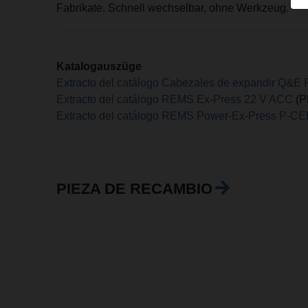
Fabrikate. Schnell wechselbar, ohne Werkzeug.
Katalogauszüge
Extracto del catálogo Cabezales de expandir Q&
Extracto del catálogo REMS Ex-Press 22 V ACC
(P
Extracto del catálogo REMS Power-Ex-Press P-C
PIEZA DE RECAMBIO