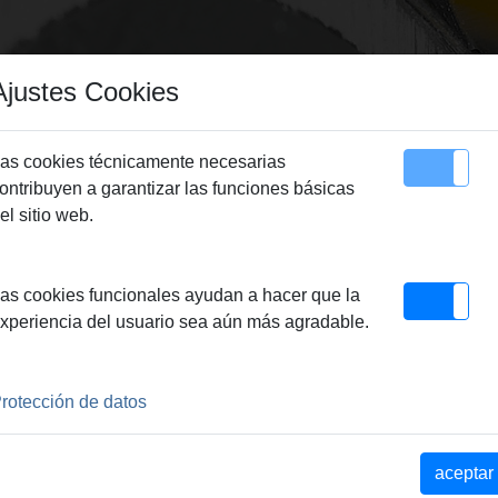
Ajustes Cookies
as cookies técnicamente necesarias
ontribuyen a garantizar las funciones básicas
Sitemap
Contacto
el sitio web.
Q&E REMS
> Cabezal expd P-CEF 32 x 2,9
as cookies funcionales ayudan a hacer que la
2 X 2,9
xperiencia del usuario sea aún más agradable.
ntsprechen den
rotección de datos
e. Dadurch einwandfrei
20 Grad. Antrieb durch Hand-
Akku-Rohraufweiter REMS
aceptar
hraufweiter anderer