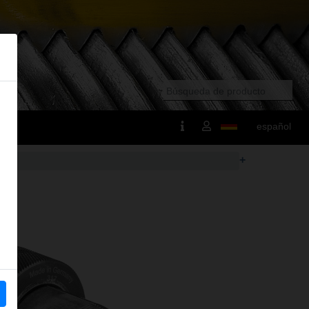
español
+