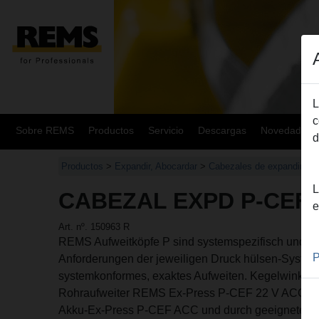
L
c
Sobre REMS
Productos
Servicio
Descargas
Novedades
d
Productos
>
Expandir, Abocardar
>
Cabezales de expandir 
L
CABEZAL EXPD P-CEF 3
e
Art. nº. 150963 R
REMS Aufweitköpfe P sind systemspezifisch und e
P
Anforderungen der jeweiligen Druck hülsen-System
systemkonformes, exaktes Aufweiten. Kegelwinkel 
Rohraufweiter REMS Ex-Press P-CEF 22 V ACC, 
Akku-Ex-Press P-CEF ACC und durch geeignete Ro