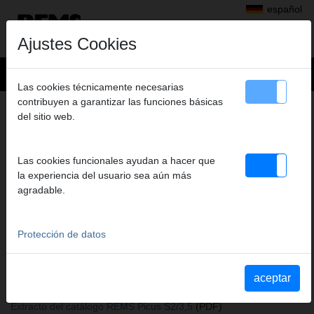
español
Ajustes Cookies
Las cookies técnicamente necesarias
contribuyen a garantizar las funciones básicas
+
Productos
>
del sitio web.
Perforar con diamante, Rozas en muros con discos diamantados
>
REMS Picus S1
> HM-Broca para piedra Ø 8 mm
HM-BROCA PARA PIEDRA Ø 8 MM
Las cookies funcionales ayudan a hacer que
la experiencia del usuario sea aún más
Art. nº. 079013
agradable.
Zubehör für REMS Bohrständer Simplex und Duplex
Protección de datos
Katalogauszüge
Extracto del catálogo REMS Picus S1
(PDF)
Extracto del catálogo REMS Picus S3
(PDF)
aceptar
Extracto del catálogo REMS Picus SR
(PDF)
Extracto del catálogo REMS Picus S2/3,5
(PDF)