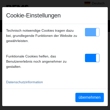
Deutsch
Cookie-Einstellungen
Technisch notwendige Cookies tragen dazu
bei, grundlegende Funktionen der Website zu
+
Produkte
>
Gewindeschneiden, Rollnuten
>
gewährleisten.
Strehler Schneidbacken und Halter, Strehler Schneidbacken
> Strehler HSS +Halter
STREHLER HSS +HALTER
Funktionale Cookies helfen, das
NPSM 1/2-3/4, SATZ
Benutzererlebnis noch angenehmer zu
gestalten.
Art.-Nr. 759367 RHSS
Datenschutzinformation
Katalogauszüge
Katalogauszug Strehler Schneidbacken und Halter, Strehler
übernehmen
Schneidbacken
(PDF)
Katalogauszug REMS Unimat 75
(PDF)