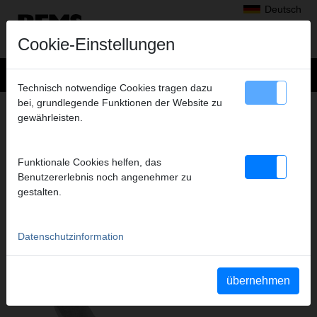
Deutsch
Cookie-Einstellungen
Technisch notwendige Cookies tragen dazu
bei, grundlegende Funktionen der Website zu
Produkte
>
Biegen
>
REMS Python
> Biegesegment V 40 mm, R140
gewährleisten.
BIEGESEGMENT V 40 MM, R140
Art.-Nr. 590058 R
Funktionale Cookies helfen, das
Biegesegment V 40, R 140, für ölhydraulischen Rohrbieger REMS
Benutzererlebnis noch angenehmer zu
Python
gestalten.
Datenschutzinformation
Katalogauszug
Katalogauszug REMS Python
(PDF)
übernehmen