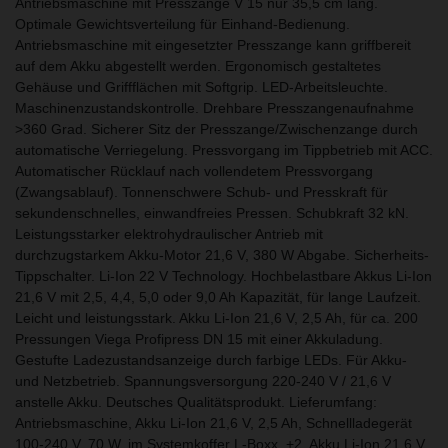
Antriebsmaschine mit Presszange V 15 nur 35,5 cm lang.
Optimale Gewichtsverteilung für Einhand-Bedienung.
Antriebsmaschine mit eingesetzter Presszange kann griffbereit
auf dem Akku abgestellt werden. Ergonomisch gestaltetes
Gehäuse und Griffflächen mit Softgrip. LED-Arbeitsleuchte.
Maschinenzustandskontrolle. Drehbare Presszangenaufnahme
>360 Grad. Sicherer Sitz der Presszange/Zwischenzange durch
automatische Verriegelung. Pressvorgang im Tippbetrieb mit ACC.
Automatischer Rücklauf nach vollendetem Pressvorgang
(Zwangsablauf). Tonnenschwere Schub- und Presskraft für
sekundenschnelles, einwandfreies Pressen. Schubkraft 32 kN.
Leistungsstarker elektrohydraulischer Antrieb mit
durchzugstarkem Akku-Motor 21,6 V, 380 W Abgabe. Sicherheits-
Tippschalter. Li-Ion 22 V Technology. Hochbelastbare Akkus Li-Ion
21,6 V mit 2,5, 4,4, 5,0 oder 9,0 Ah Kapazität, für lange Laufzeit.
Leicht und leistungsstark. Akku Li-Ion 21,6 V, 2,5 Ah, für ca. 200
Pressungen Viega Profipress DN 15 mit einer Akkuladung.
Gestufte Ladezustandsanzeige durch farbige LEDs. Für Akku-
und Netzbetrieb. Spannungsversorgung 220-240 V / 21,6 V
anstelle Akku. Deutsches Qualitätsprodukt. Lieferumfang:
Antriebsmaschine, Akku Li-Ion 21,6 V, 2,5 Ah, Schnellladegerät
100-240 V, 70 W, im Systemkoffer L-Boxx. +2. Akku Li-Ion 21,6 V,