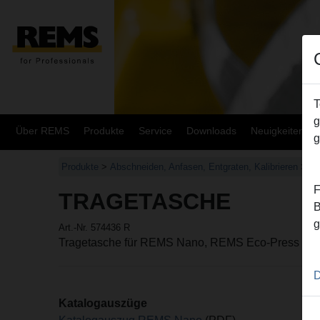
T
g
Über REMS
Produkte
Service
Downloads
Neuigkeiten
g
Produkte
>
Abschneiden, Anfasen, Entgraten, Kalibrieren
>
R
F
TRAGETASCHE
B
g
Art.-Nr. 574436 R
Tragetasche für REMS Nano, REMS Eco-Press
D
Katalogauszüge