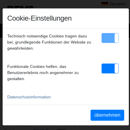
Deutsch
Cookie-Einstellungen
Technisch notwendige Cookies tragen dazu
bei, grundlegende Funktionen der Website zu
+
Produkte
>
Sägen
>
REMS Sägeblätter
> REMS Sägeblatt
gewährleisten.
REMS SÄGEBLATT
90-1,4, 5ER-PACK
Funktionale Cookies helfen, das
Art.-Nr. 561107 R05
Benutzererlebnis noch angenehmer zu
Metall, auch nichtrostender Stahl, größer 1,5 mm
gestalten.
Datenschutzinformation
Katalogauszüge
Katalogauszug REMS Sägeblätter
(PDF)
Katalogauszug REMS Puma VE
(PDF)
übernehmen
Katalogauszug REMS Cat VE
(PDF)
Katalogauszug REMS Cat 22 V VE
(PDF)