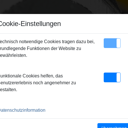
Cookie-Einstellungen
echnisch notwendige Cookies tragen dazu bei,
rundlegende Funktionen der Website zu
Sitemap
Kontakt
ewährleisten.
nbohrer Ø 6 mm
unktionale Cookies helfen, das
 Ø 6 MM
enutzererlebnis noch angenehmer zu
estalten.
chsfüllung. Für Keramik,
en. Fliesenbohrer Dm. 6, 8,
atenschutzinformation