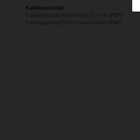
Katalogauszüge
Katalogauszug REMS Helix 22 V VE
(PDF)
Katalogauszug REMS Fliesenbohrer
(PDF)