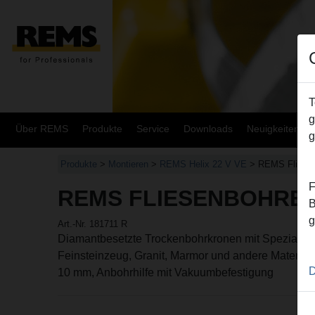
T
g
Über REMS
Produkte
Service
Downloads
Neuigkeiten
g
Produkte
>
Montieren
>
REMS Helix 22 V VE
> REMS Fliese
F
REMS FLIESENBOHRER
B
g
Art.-Nr. 181711 R
Diamantbesetzte Trockenbohrkronen mit Spezial-Wa
Feinsteinzeug, Granit, Marmor und andere Materiali
D
10 mm, Anbohrhilfe mit Vakuumbefestigung