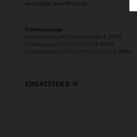
wechselbar, ohne Werkzeug.
Katalogauszüge
Katalogauszug REMS Aufweitköpfe P
(PDF)
Katalogauszug REMS Ex-Press P
(PDF)
Katalogauszug REMS Ex-Press 22 V ACC
(PDF)
ERSATZTEILE