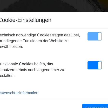
Cookie-Einstellungen
echnisch notwendige Cookies tragen dazu bei,
rundlegende Funktionen der Website zu
Sitemap
Kontakt
ewährleisten.
ufweitkopf RH HAS 25 x 2,3
unktionale Cookies helfen, das
25 X 2,3
enutzererlebnis noch angenehmer zu
estalten.
ntsprechen den
e. Dadurch einwandfrei
atenschutzinformation
18 Grad. Antrieb durch Hand-
ter REMS Akku-Ex-Press P
er Fabrikate. Schnell