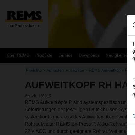
T
g
Über REMS
Produkte
Service
Downloads
Neuigkeiten
g
Produkte
>
Aufweiten, Aushalsen
>
REMS Aufweitköpfe P
> A
F
AUFWEITKOPF RH HAS 
B
g
Art.-Nr. 150915
REMS Aufweitköpfe P sind systemspezifisch und e
Anforderungen der jeweiligen Druck hülsen-System
D
systemkonformes, exaktes Aufweiten. Kegelwinkel 
Rohraufweiter REMS Ex-Press P, Akku-Rohraufwei
22 V ACC und durch geeignete Rohraufweiter ander