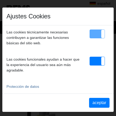
español
Ajustes Cookies
Las cookies técnicamente necesarias
contribuyen a garantizar las funciones
Productos
>
básicas del sitio web.
Perforar con diamante, Rozas en muros con discos diamantados
> REMS Simplex 2
REMS SIMPLEX 2
Las cookies funcionales ayudan a hacer que
la experiencia del usuario sea aún más
ACCESORIO PARA REMS PICUS S1, REMS
agradable.
PICUS S3, REMS PICUS SR, REMS PICUS
S2/3,5 Y OTROS FABRICANTES
Protección de datos
aceptar