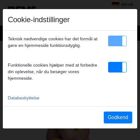
dansk
Cookie-indstillinger
Teknisk nødvendige cookies har det formål at
gøre en hjemmeside funktionsdygtig.
Produkter
>
Overskæring, affasning, afgratning, kalibrering
> REMS ROS P26/SW 35 S
REMS ROS P26/SW 35 S
Funktionelle cookies hjælper med at forbedre
din oplevelse, når du besøger vores
RØRSAKS TIL ÉN HÅND
hjemmeside.
Databeskyttelse
Godkend