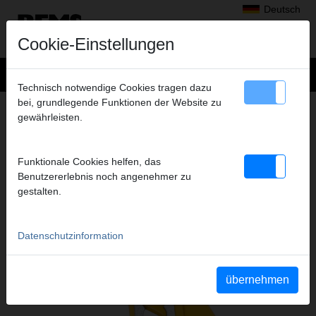
Deutsch
Cookie-Einstellungen
Technisch notwendige Cookies tragen dazu
bei, grundlegende Funktionen der Website zu
Produkte
>
Montieren
> REMS Catch W
gewährleisten.
REMS CATCH W
WASSERPUMPENZANGEN
Funktionale Cookies helfen, das
Benutzererlebnis noch angenehmer zu
gestalten.
Datenschutzinformation
übernehmen