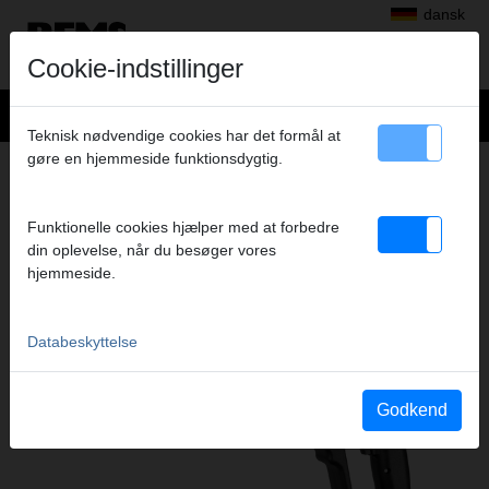
dansk
Cookie-indstillinger
Teknisk nødvendige cookies har det formål at
gøre en hjemmeside funktionsdygtig.
Produkter
>
Expandering, Udhalsning
> REMS Power-Ex-Press P-CEF ACC
REMS POWER-EX-PRESS P-CEF ACC
Funktionelle cookies hjælper med at forbedre
din oplevelse, når du besøger vores
ELEKTROHYDRAULISK RØREXPANDER 34
hjemmeside.
KN MED AUTOMATISK TILBAGELØB
Databeskyttelse
Godkend