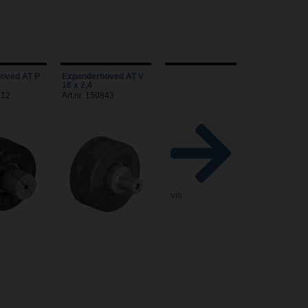
oved AT P
Expanderhoved AT V
16 x 2,4
912
Art.nr. 150843
vis