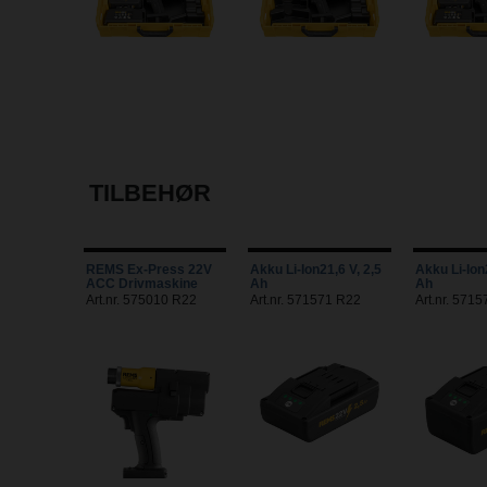
TILBEHØR
REMS Ex-Press 22V
Akku Li-Ion21,6 V, 2,5
Akku Li-Ion2
ACC Drivmaskine
Ah
Ah
Art.nr. 575010 R22
Art.nr. 571571 R22
Art.nr. 571