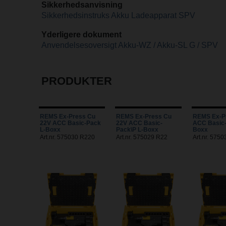
Sikkerhedsanvisning
Sikkerhedsinstruks Akku Ladeapparat SPV
Yderligere dokument
Anvendelsesoversigt Akku-WZ / Akku-SL G / SPV
PRODUKTER
REMS Ex-Press Cu
REMS Ex-Press Cu
REMS Ex-P
22V ACC Basic-Pack
22V ACC Basic-
ACC Basic-
L-Boxx
Pack\P L-Boxx
Boxx
Art.nr. 575030 R220
Art.nr. 575029 R22
Art.nr. 575