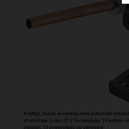
Kraftigt, handy el-værktøj med automatik returlø
af rør/ringe. Li-Ion 22 V Technology. Til batteri- e
industri. Til byggeplads og værksted