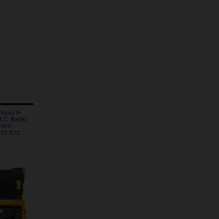
ress P-
CC Basic-
Boxx
5033 R22