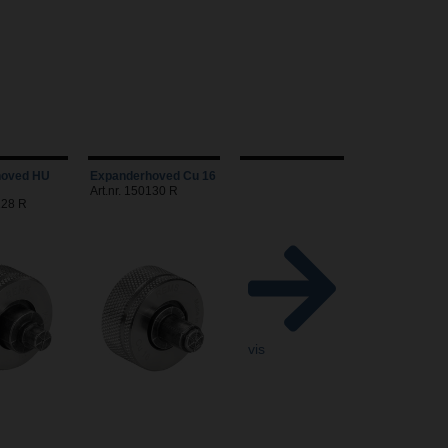
hoved HU
Expanderhoved Cu 16
)
Art.nr. 150130 R
128 R
vis