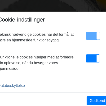
Cookie-indstillinger
eknisk nødvendige cookies har det formål at
øre en hjemmeside funktionsdygtig.
emap
Kontakt
 ACC
unktionelle cookies hjælper med at forbedre
in oplevelse, når du besøger vores
ACC
jemmeside.
 AUTOMATISK TILBAGELØB
atabeskyttelse
Godkend