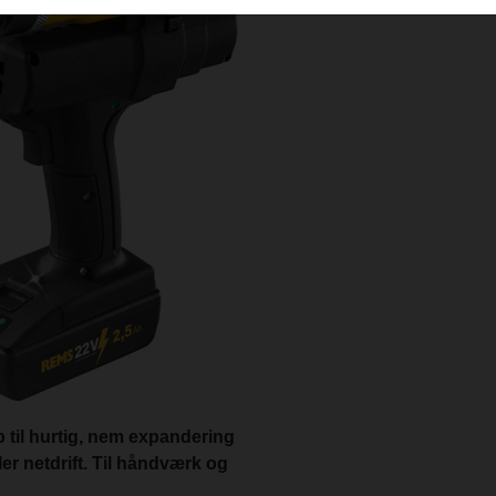
b til hurtig, nem expandering
ller netdrift. Til håndværk og