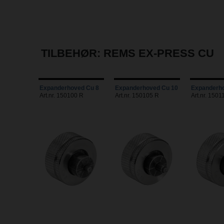
TILBEHØR: REMS EX-PRESS CU
Expanderhoved Cu 8
Expanderhoved Cu 10
Expanderho
Art.nr. 150100 R
Art.nr. 150105 R
Art.nr. 1501