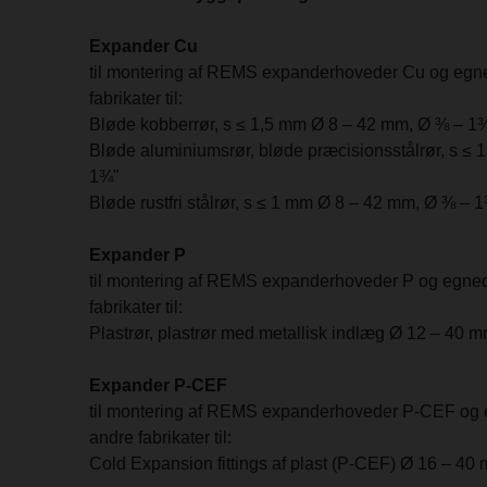
Expander Cu
til montering af REMS expanderhoveder Cu og egn
fabrikater til:
Bløde kobberrør, s ≤ 1,5 mm Ø 8 – 42 mm, Ø ⅜ – 1
Bløde aluminiumsrør, bløde præcisionsstålrør, s ≤
1¾"
Bløde rustfri stålrør, s ≤ 1 mm Ø 8 – 42 mm, Ø ⅜ – 
Expander P
til montering af REMS expanderhoveder P og egne
fabrikater til:
Plastrør, plastrør med metallisk indlæg Ø 12 – 40 
Expander P-CEF
til montering af REMS expanderhoveder P-CEF og
andre fabrikater til:
Cold Expansion fittings af plast (P-CEF) Ø 16 – 40