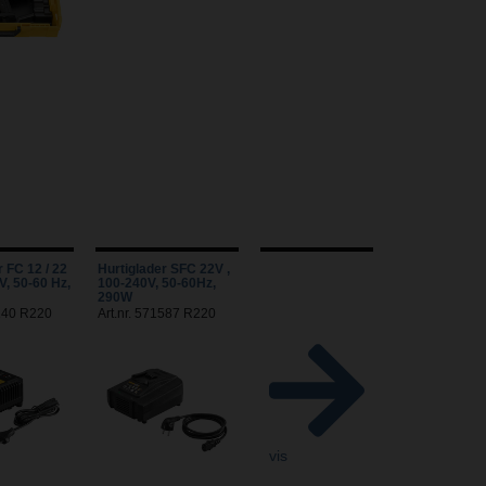
r FC 12 / 22
Hurtiglader SFC 22V ,
V, 50-60 Hz,
100-240V, 50-60Hz,
290W
0140 R220
Art.nr. 571587 R220
vis