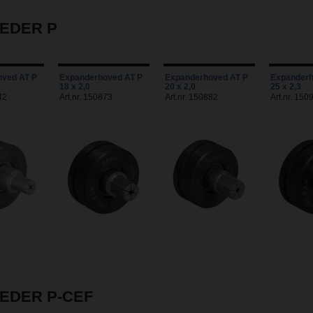
EDER P
ved AT P
Expanderhoved AT P
Expanderhoved AT P
Expanderh
18 x 2,0
20 x 2,0
25 x 2,3
42
Art.nr. 150873
Art.nr. 150882
Art.nr. 150
EDER P-CEF