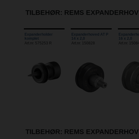
TILBEHØR: REMS EXPANDERHOV
Expanderholder
Expanderhoved AT P
Expanderho
komplet
14 x 2,0
16 x 2,0
Art.nr. 575253 R
Art.nr. 150828
Art.nr. 1508
TILBEHØR: REMS EXPANDERHOV