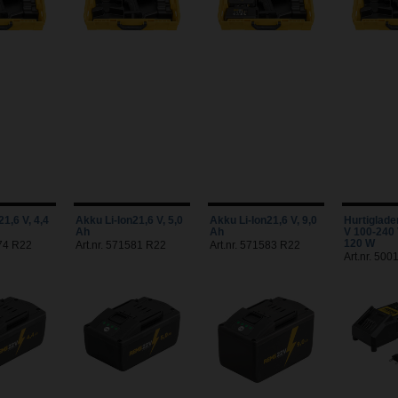
1,6 V, 4,4
Akku Li-Ion21,6 V, 5,0
Akku Li-Ion21,6 V, 9,0
Hurtiglade
Ah
Ah
V 100-240 
120 W
574 R22
Art.nr. 571581 R22
Art.nr. 571583 R22
Art.nr. 50