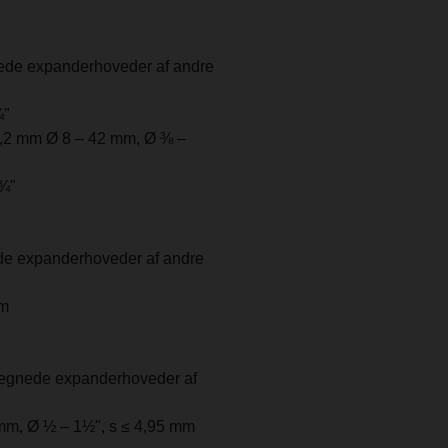
ede expanderhoveder af andre
¾"
 1,2 mm Ø 8 – 42 mm, Ø ⅜ –
1¾"
de expanderhoveder af andre
mm
 egnede expanderhoveder af
 mm, Ø ½ – 1½", s ≤ 4,95 mm