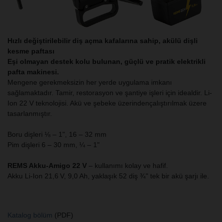
Hızlı değiştirilebilir diş açma kafalarına sahip, akülü dişli
kesme paftası
Eşi olmayan destek kolu bulunan, güçlü ve pratik elektrikli
pafta makinesi.
Mengene gerekmeksizin her yerde uygulama imkanı
sağlamaktadır. Tamir, restorasyon ve şantiye işleri için idealdir. Li-
Ion 22 V teknolojisi. Akü ve şebeke üzerindençalıştırılmak üzere
tasarlanmıştır.
Boru dişleri ⅛ – 1", 16 – 32 mm
Pim dişleri 6 – 30 mm, ¼ – 1"
REMS Akku-Amigo 22 V
– kullanımı kolay ve hafif.
Akku Li-Ion 21,6 V, 9,0 Ah, yaklaşık 52 diş ¾" tek bir akü şarjı ile.
Katalog bölüm
(PDF)