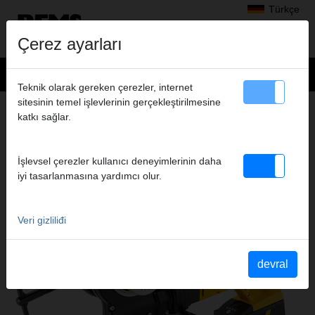
Türkçe
Çerez ayarları
Teknik olarak gereken çerezler, internet
sitesinin temel işlevlerinin gerçekleştirilmesine
Ürünler
>
Diş açma, kanal açma
> REMS Amigo 22 V
katkı sağlar.
REMS AMIGO 22 V
HIZLI DEĞIŞTIRILEBILIR DIŞ AÇMA
İşlevsel çerezler kullanıcı deneyimlerinin daha
KAFALARINA SAHIP, AKÜLÜ DIŞLI KESME
iyi tasarlanmasına yardımcı olur.
PAFTASI
Veri gizliliđi
devral