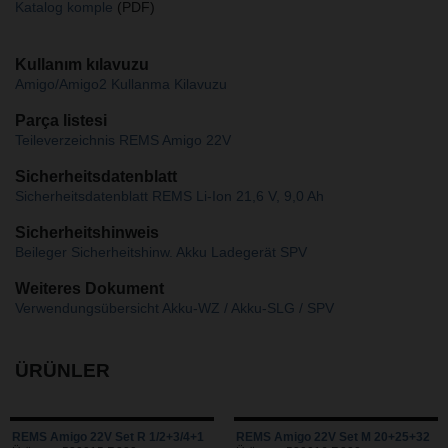
Katalog komple
(PDF)
Kullanım kılavuzu
Amigo/Amigo2 Kullanma Kilavuzu
Parça listesi
Teileverzeichnis REMS Amigo 22V
Sicherheitsdatenblatt
Sicherheitsdatenblatt REMS Li-Ion 21,6 V, 9,0 Ah
Sicherheitshinweis
Beileger Sicherheitshinw. Akku Ladegerät SPV
Weiteres Dokument
Verwendungsübersicht Akku-WZ / Akku-SLG / SPV
ÜRÜNLER
REMS Amigo 22V Set R 1/2+3/4+1
REMS Amigo 22V Set M 20+25+32