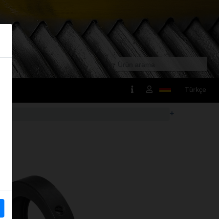
Türkçe
+