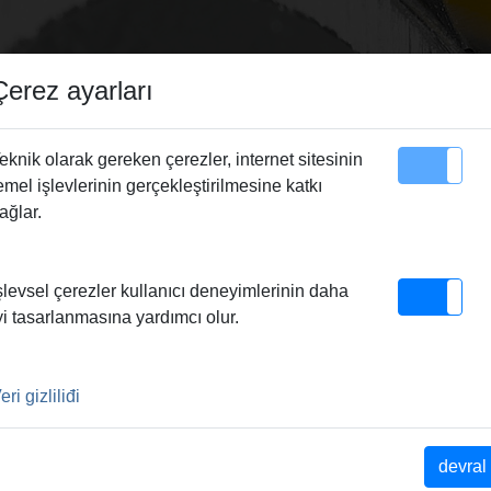
Çerez ayarları
eknik olarak gereken çerezler, internet sitesinin
emel işlevlerinin gerçekleştirilmesine katkı
Site Haritası
Irtibat
ağlar.
 75/105
şlevsel çerezler kullanıcı deneyimlerinin daha
yi tasarlanmasına yardımcı olur.
eri gizliliđi
devral