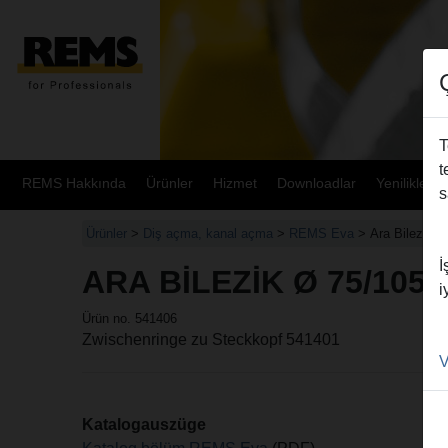
T
t
REMS Hakkında
Ürünler
Hizmet
Downloadlar
Yenilikler
s
Ürünler
>
Diş açma, kanal açma
>
REMS Eva
> Ara Bilezik Ø
İ
ARA BILEZIK Ø 75/105
i
Ürün no. 541406
Zwischenringe zu Steckkopf 541401
V
Katalogauszüge