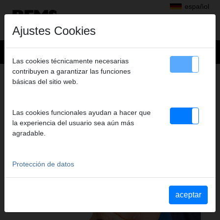
español
Ajustes Cookies
Las cookies técnicamente necesarias
contribuyen a garantizar las funciones
Productos
>
Cortar, Biselar, Escariar, Calibrar
> REMS KaliGrat R
básicas del sitio web.
REMS KALIGRAT R
HERRAMIENTA DE CALIBRADO Y
Las cookies funcionales ayudan a hacer que
ESCARIADOR INTERIOR/EXTERIOR DE
la experiencia del usuario sea aún más
TUBOS
agradable.
Protección de datos
aceptar