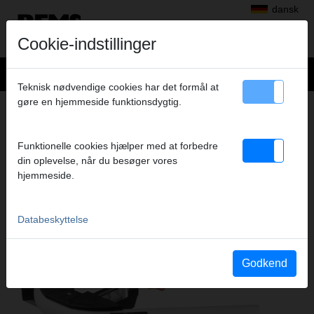
dansk
Cookie-indstillinger
Teknisk nødvendige cookies har det formål at
gøre en hjemmeside funktionsdygtig.
Produkter
>
Bukning
> REMS Hydro-Swing 22 V
REMS HYDRO-SWING 22 V
Funktionelle cookies hjælper med at forbedre
BATTERIDREVET RØRBUKKER
din oplevelse, når du besøger vores
hjemmeside.
Databeskyttelse
Godkend