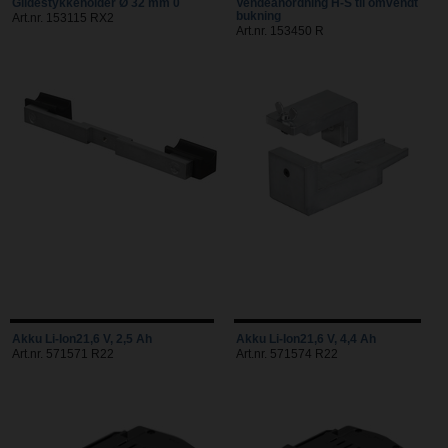
Glidestykkeholder Ø 32 mm 0
Vendeanordning H-S til omvendt
bukning
Art.nr. 153115 RX2
Art.nr. 153450 R
Akku Li-Ion21,6 V, 2,5 Ah
Akku Li-Ion21,6 V, 4,4 Ah
Art.nr. 571571 R22
Art.nr. 571574 R22