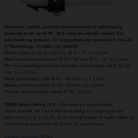
Universal, mobilt, praktisk elektroværktøj til målnøjagtig
bukning af rør op til 90°. Buk røret på arbejds stedet. For
håndværk og industri. Til byggeplads og værksted. Li-Ion 22
V Technology. Til akku- og netdrift.
Bløde kobberrør Ø 10 – 22 mm, Ø ⅜ – ⅞”, s ≤ 1 mm
Blødt plastbelagt kobberrør Ø 10 – 18 mm, Ø ⅜ – ⅝”, s ≤ 1 mm
Rør fra pressfitting-systemer af rustfrit nikkelholdigt stål Ø 12–22
mm, s ≤ 1,2 mm
Blødt plastbelagt C-stål Ø 12 – 18 mm, s ≤ 1,2 mm
Bløde præcisionsstålrør Ø 10 – 22 mm, s ≤ 1,5 mm
Plastrør med metallisk indlæg Ø 14 – 32 mm
REMS Hydro-Swing 22 V –
Buk røret på arbejdsstedet.
Mobil, praktisk, let. Universelt anvendeligt til mange typer rør.
Akku Li-Ion 21,6 V, 1,5 Ah, til ca. 66 bøjninger af rustfri stålrør til
press fi tting-systemerne Ø 22 mm pr. akkuladning.
Katalog sektionen
(PDF)