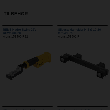
TILBEHØR
REMS Hydro-Swing 22V
Glidestykkeholder H-S Ø 10-26
Drivmaskine
mm,3/8-7/8"
Art.nr. 153400 R22
Art.nr. 153501 R