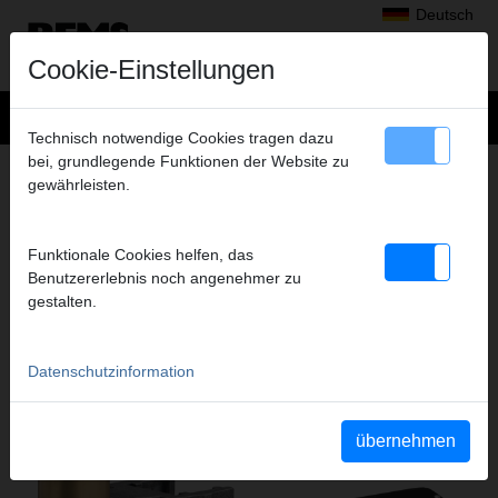
Deutsch
Cookie-Einstellungen
Technisch notwendige Cookies tragen dazu
bei, grundlegende Funktionen der Website zu
Produkte
>
Axialpressen
> REMS Ax-Press 30 22 V
gewährleisten.
REMS AX-PRESS 30 22 V
AKKU-AXIALPRESSE 30 KN
Funktionale Cookies helfen, das
Benutzererlebnis noch angenehmer zu
gestalten.
Datenschutzinformation
übernehmen