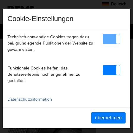
Deutsch
Cookie-Einstellungen
Technisch notwendige Cookies tragen dazu
bei, grundlegende Funktionen der Website zu
Produkte
>
Aufweiten, Aushalsen
> REMS Aufweitköpfe Cu
gewährleisten.
REMS AUFWEITKÖPFE CU
ZUBEHÖR FÜR REMS EX-PRESS CU UND
Funktionale Cookies helfen, das
ANDERE FABRIKATE
Benutzererlebnis noch angenehmer zu
gestalten.
Datenschutzinformation
übernehmen