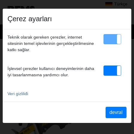
Türkçe
Çerez ayarları
Teknik olarak gereken çerezler, internet
sitesinin temel işlevlerinin gerçekleştirilmesine
Ürünler
>
Testereler ile kesme
> REMS Tiger ANC
katkı sağlar.
REMS TIGER ANC
ELEKTRIKLI KILIÇ TIPI BORU TESTERESI
İşlevsel çerezler kullanıcı deneyimlerinin daha
iyi tasarlanmasına yardımcı olur.
Veri gizliliđi
devral