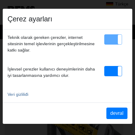
Türkçe
Çerez ayarları
Teknik olarak gereken çerezler, internet
sitesinin temel işlevlerinin gerçekleştirilmesine
Ürünler
>
Testereler ile kesme
> REMS Spesyal testere ağızları
katkı sağlar.
REMS SPESYAL TESTERE AĞIZLARI
REMS TIGER ANC/VE/SR, REMS TIGER ANC
İşlevsel çerezler kullanıcı deneyimlerinin daha
PNÖMATIK VE DIĞER ÜRÜNLER IÇIN
iyi tasarlanmasına yardımcı olur.
Veri gizliliđi
devral