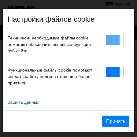
русский
Настройки файлов cookie
Технически необходимые файлы cookie
помогают обеспечить основные функции
+
Продукты
>
Аксиальная опрессовка
>
REMS пресс-головки
веб-сайта.
> Presskopf AT 20, 2er-Pack
PRESSKOPF AT 20, 2ER-PACK
Функциональные файлы cookie помогают
№ арт. 573122
сделать работу пользователя еще более
Für Druckhülsensystem aquatherm
приятной.
Защита данных
Katalogauszüge
Выдержка из каталога REMS пресс-головки
(PDF)
Выдержка из каталога REMS Акс-Пресс HK / H
(PDF)
Принять
Выдержка из каталога REMS Ax-Press 25 22 V ACC
(PDF)