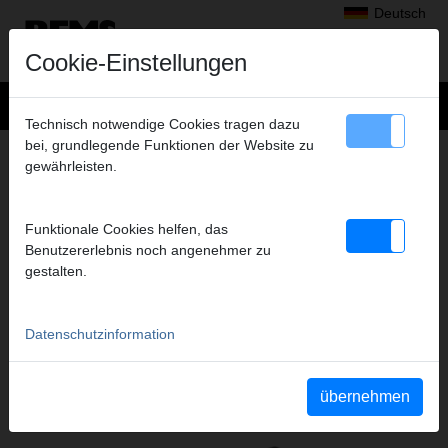
Deutsch
Cookie-Einstellungen
Technisch notwendige Cookies tragen dazu
bei, grundlegende Funktionen der Website zu
+
Produkte
>
Axialpressen
>
REMS Pressköpfe
gewährleisten.
> Presskopf AT 20, 2er-Pack
PRESSKOPF AT 20, 2ER-PACK
Funktionale Cookies helfen, das
Art.-Nr. 573122
Benutzererlebnis noch angenehmer zu
Für Druckhülsensystem aquatherm
gestalten.
Datenschutzinformation
Katalogauszüge
Katalogauszug REMS Pressköpfe
(PDF)
Katalogauszug REMS Ax-Press HK/H
(PDF)
übernehmen
Katalogauszug REMS Ax-Press 25 22 V ACC
(PDF)