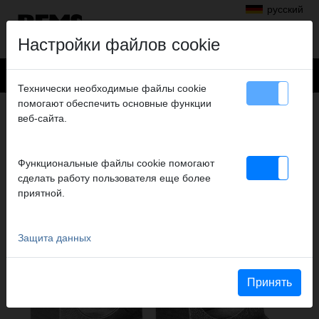
русский
Настройки файлов cookie
Технически необходимые файлы cookie
помогают обеспечить основные функции
Продукты
>
Аксиальная опрессовка
> REMS пресс-головки
веб-сайта.
REMS ПРЕСС-ГОЛОВКИ
ПРИНАДЛЕЖНОСТИ ДЛЯ REMS AX-PRESS
Функциональные файлы cookie помогают
HK, REMS AX-PRESS H, REMS AX-PRESS 25,
сделать работу пользователя еще более
REMS AX-PRESS 25 L
приятной.
Защита данных
Принять