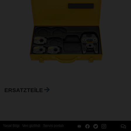
ERSATZTEILE
Yasal Bilgi
Veri gizliliđi
Servis portalı