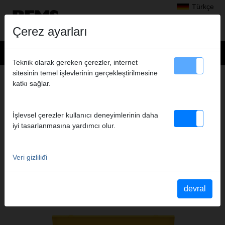
Türkçe
Çerez ayarları
Teknik olarak gereken çerezler, internet
sitesinin temel işlevlerinin gerçekleştirilmesine
+
Ürünler
>
Radyal presler
>
REMS pres penseleri seti
katkı sağlar.
> REMS Pressringe S Set
REMS PRESSRINGE S SET
İşlevsel çerezler kullanıcı deneyimlerinin daha
M 15+18+22 +Z8 A1-32KN
iyi tasarlanmasına yardımcı olur.
Ürün no. 574615 R
Pressring-Set mit Zwischenzange Z8, stufenlos schwenkbar, im
stabilen Stahlblechkasten.
Veri gizliliđi
devral
Katalogauszüge