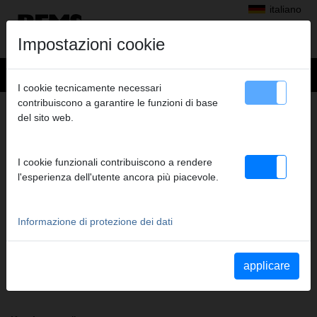
italiano
Impostazioni cookie
I cookie tecnicamente necessari
contribuiscono a garantire le funzioni di base
+
Prodotti
>
Pressatura radiale
>
Pinze a pressare/anelli a pressare REMS
del sito web.
> REMS Pinza a pressare K1/40
REMS PINZA A PRESSARE K1/40
I cookie funzionali contribuiscono a rendere
(PZ-2B) A1-32KN
l'esperienza dell'utente ancora più piacevole.
Cod. art. 572620
Pinza a pressare REMS (PZ-2B) con 2 ganasce monoblocco
orientabili. Il modello standard più venduto.
Informazione di protezione dei dati
Indicazioni di sicurezza
applicare
Istruzioni di sicurezza PP/AP/PI/PP E01/Tagliacavo