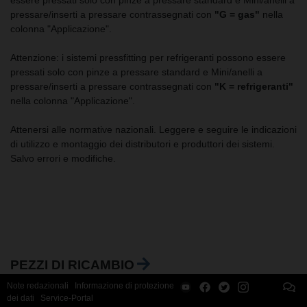
essere pressati solo con pinze a pressare standard e Mini/anelli a
pressare/inserti a pressare contrassegnati con
"G = gas"
nella
colonna "Applicazione".
Attenzione: i sistemi pressfitting per refrigeranti possono essere
pressati solo con pinze a pressare standard e Mini/anelli a
pressare/inserti a pressare contrassegnati con
"K = refrigeranti"
nella colonna "Applicazione".
Attenersi alle normative nazionali. Leggere e seguire le indicazioni
di utilizzo e montaggio dei distributori e produttori dei sistemi.
Salvo errori e modifiche.
PEZZI DI RICAMBIO
Note redazionali
Informazione di protezione
dei dati
Service-Portal