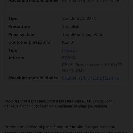
571004 R14
572101 R220
+6
Standard A1-32kN
Tradelink
TradePex Crimp Water
K1/40
(PZ-2B)
572620
REMS Pinza a pressare K1/40 (PZ-
2B) A1-32kN
571004 R14
572101 R220
+6
(PZ-2B)
Pinza a pressare/pinza a pressare Mini REMS (PZ-2B) con 2
ganasce monoblocco orientabili. Versione standard più venduta.
Attenzione: i sistemi pressfitting per impianti a gas possono