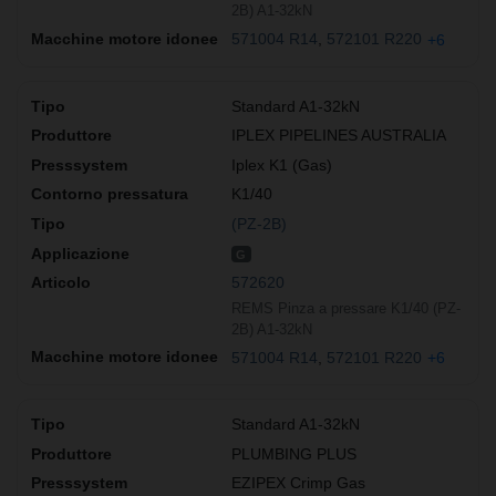
2B) A1-32kN
571004 R14
572101 R220
+6
Standard A1-32kN
IPLEX PIPELINES AUSTRALIA
Iplex K1 (Gas)
K1/40
(PZ-2B)
G
572620
REMS Pinza a pressare K1/40 (PZ-
2B) A1-32kN
571004 R14
572101 R220
+6
Standard A1-32kN
PLUMBING PLUS
EZIPEX Crimp Gas