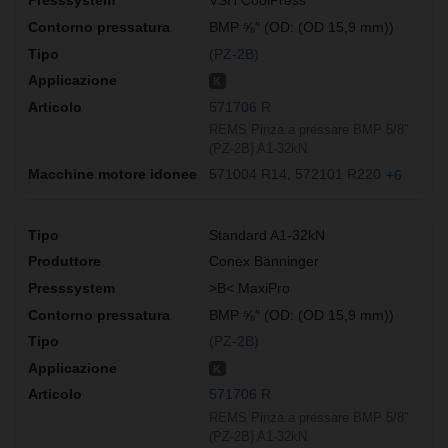
VSH CoolPress
BMP ⅝″ (OD: (OD 15,9 mm))
(PZ-2B)
K
571706 R
REMS Pinza a pressare BMP 5/8"
(PZ-2B) A1-32kN
571004 R14
572101 R220
+6
Standard A1-32kN
Conex Bänninger
>B< MaxiPro
BMP ⅝″ (OD: (OD 15,9 mm))
(PZ-2B)
K
571706 R
REMS Pinza a pressare BMP 5/8"
(PZ-2B) A1-32kN