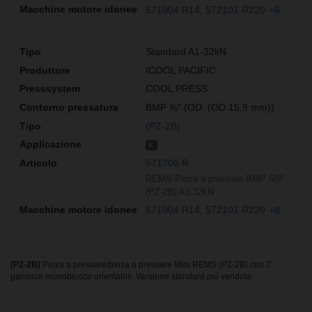
571004 R14
572101 R220
+6
Standard A1-32kN
ICOOL PACIFIC
COOL PRESS
BMP ⅝″ (OD: (OD 15,9 mm))
(PZ-2B)
K
571706 R
REMS Pinza a pressare BMP 5/8"
(PZ-2B) A1-32kN
571004 R14
572101 R220
+6
(PZ-2B)
Pinza a pressare/pinza a pressare Mini REMS (PZ-2B) con 2
ganasce monoblocco orientabili. Versione standard più venduta.