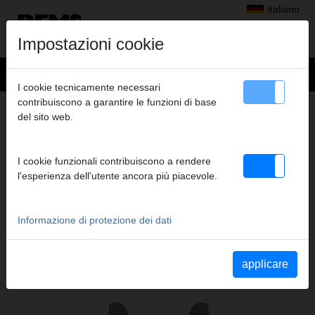
italiano
Impostazioni cookie
I cookie tecnicamente necessari
contribuiscono a garantire le funzioni di base
+
Prodotti
>
Pressatura radiale
>
Pinze a pressare/anelli a pressare REMS
del sito web.
> REMS Pinza a pressare BMP 5/8"
REMS PINZA A PRESSARE BMP 5/8"
I cookie funzionali contribuiscono a rendere
(PZ-2B) A1-32KN
l'esperienza dell'utente ancora più piacevole.
Cod. art. 571706 R
Pinza a pressare REMS (PZ-2B) con 2 ganasce monoblocco
orientabili. Il modello standard più venduto.
Informazione di protezione dei dati
applicare
Katalogauszüge