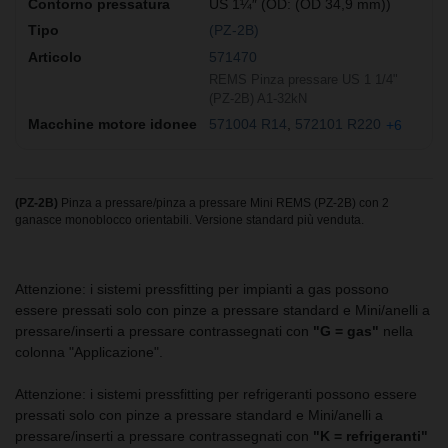
US 1¼″ (OD: (OD 34,9 mm))
(PZ-2B)
571470
REMS Pinza pressare US 1 1/4"
(PZ-2B) A1-32kN
571004 R14
572101 R220
+6
(PZ-2B)
Pinza a pressare/pinza a pressare Mini REMS (PZ-2B) con 2
ganasce monoblocco orientabili. Versione standard più venduta.
Attenzione: i sistemi pressfitting per impianti a gas possono
essere pressati solo con pinze a pressare standard e Mini/anelli a
pressare/inserti a pressare contrassegnati con
"G = gas"
nella
colonna "Applicazione".
Attenzione: i sistemi pressfitting per refrigeranti possono essere
pressati solo con pinze a pressare standard e Mini/anelli a
pressare/inserti a pressare contrassegnati con
"K = refrigeranti"