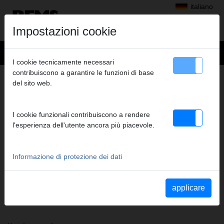
italiano
Impostazioni cookie
I cookie tecnicamente necessari
contribuiscono a garantire le funzioni di base
+
Prodotti
>
Pressatura radiale
>
Pinze a pressare/anelli a pressare REMS
del sito web.
> REMS Pinza pressare US 1 1/4"
REMS PINZA PRESSARE US 1 1/4"
I cookie funzionali contribuiscono a rendere
(PZ-2B) A1-32KN
l'esperienza dell'utente ancora più piacevole.
Cod. art. 571470
Pinza a pressare REMS (PZ-2B) con 2 ganasce monoblocco
orientabili. Il modello standard più venduto.
Informazione di protezione dei dati
Indicazioni di sicurezza
applicare
Istruzioni di sicurezza PP/AP/PI/PP E01/Tagliacavo