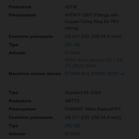
ASTM
ASTM F 1807 (Fittings with
Copper Crimp Ring for PEX
tubing)
US 1¼″ (OD: (OD 34,9 mm))
(PZ-2B)
571470
REMS Pinza pressare US 1 1/4"
(PZ-2B) A1-32kN
571004 R14
572101 R220
+6
Standard A1-32kN
WATTS
RADIANT Watts RadiantPEX
US 1¼″ (OD: (OD 34,9 mm))
(PZ-2B)
571470