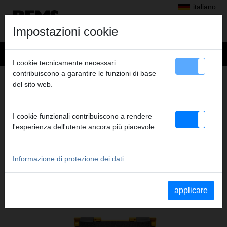
italiano
Impostazioni cookie
I cookie tecnicamente necessari
contribuiscono a garantire le funzioni di base
+
Prodotti
>
Pressatura radiale
>
REMS Anelli a pressare XL
del sito web.
> REMS Set anelli pressare VMPz
REMS SET ANELLI PRESSARE VMPZ
I cookie funzionali contribuiscono a rendere
2 1/2+3+4" XL (PR-3B) L-BOXX
l'esperienza dell'utente ancora più piacevole.
Cod. art. 571181 R
Set pinze a pressare REMS VMPz 2 ½+3+4'' XL (PR-3B) in
valigetta L-Boxx.
Informazione di protezione dei dati
applicare
Katalogauszüge