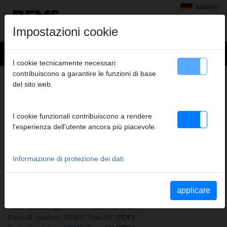
italiano
Impostazioni cookie
I cookie tecnicamente necessari
contribuiscono a garantire le funzioni di base
+
Prodotti
>
Segare
>
REMS Puma VE
> Cassetta metallica
del sito web.
CASSETTA METALLICA
PER REMS PUMA/CAT/TIGER
I cookie funzionali contribuiscono a rendere
Cod. art. 566051 R
l'esperienza dell'utente ancora più piacevole.
Cassetta metallica per REMS Tigre o REMS Cat
Informazione di protezione dei dati
Katalogauszüge
Parte di catalogo REMS Puma VE
(PDF)
applicare
Parte di catalogo REMS Cat VE
(PDF)
Parte di catalogo REMS Tiger ANC
(PDF)
Parte di catalogo REMS Tiger VE
(PDF)