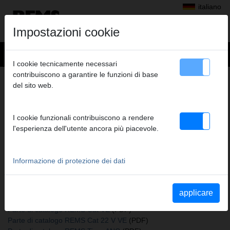
italiano
Impostazioni cookie
I cookie tecnicamente necessari
contribuiscono a garantire le funzioni di base
+
Prodotti
>
Segare
>
Lame da sega REMS
> REMS Lama da sega
del sito web.
REMS LAMA DA SEGA
150-6, 35, CONF. 5 PEZZI
I cookie funzionali contribuiscono a rendere
Cod. art. 561119 R05
l'esperienza dell'utente ancora più piacevole.
legno
Informazione di protezione dei dati
Katalogauszüge
Parte di catalogo Lame da sega REMS
(PDF)
applicare
Parte di catalogo REMS Puma VE
(PDF)
Parte di catalogo REMS Cat VE
(PDF)
Parte di catalogo REMS Cat 22 V VE
(PDF)