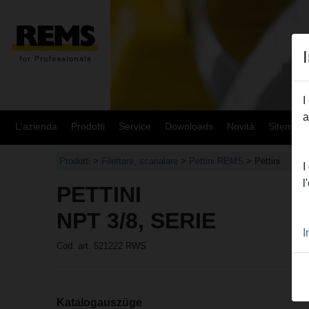
I
a
L'azienda
Prodotti
Service
Downloads
Novità
Sitemap
Prodotti
>
Filettare, scanalare
>
Pettini REMS
> Pettini
I
l
PETTINI
NPT 3/8, SERIE
I
Cod. art. 521222 RWS
Katalogauszüge