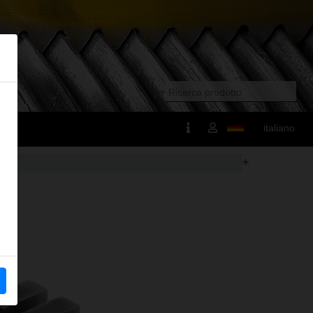
italiano
+