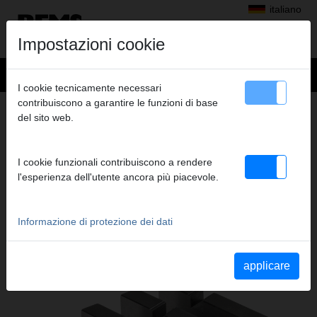
italiano
Impostazioni cookie
I cookie tecnicamente necessari
contribuiscono a garantire le funzioni di base
+
Prodotti
>
Filettare, scanalare
>
Pettini REMS
> Pettini M 30, serie
del sito web.
PETTINI M 30, SERIE
Cod. art. 341437 RWS
I cookie funzionali contribuiscono a rendere
l'esperienza dell'utente ancora più piacevole.
Katalogauszüge
Informazione di protezione dei dati
Parte di catalogo Pettini REMS
(PDF)
Parte di catalogo REMS Tornado
(PDF)
applicare