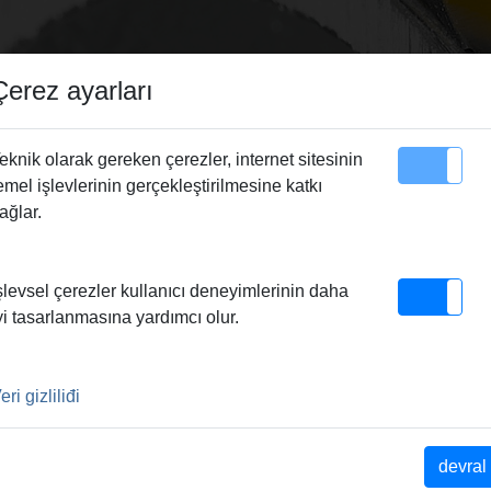
Çerez ayarları
eknik olarak gereken çerezler, internet sitesinin
emel işlevlerinin gerçekleştirilmesine katkı
Site Haritası
Irtibat
ağlar.
şlevsel çerezler kullanıcı deneyimlerinin daha
yi tasarlanmasına yardımcı olur.
MENGENESI
eri gizliliđi
devral