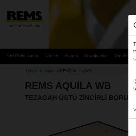
T
t
REMS Hakkında
Ürünler
Hizmet
Downloadlar
Yenilikler
s
Ürünler
>
Montaj
> REMS Aquila WB
İ
REMS AQUILA WB
i
TEZAGAH ÜSTÜ ZINCIRLI BORU 
V