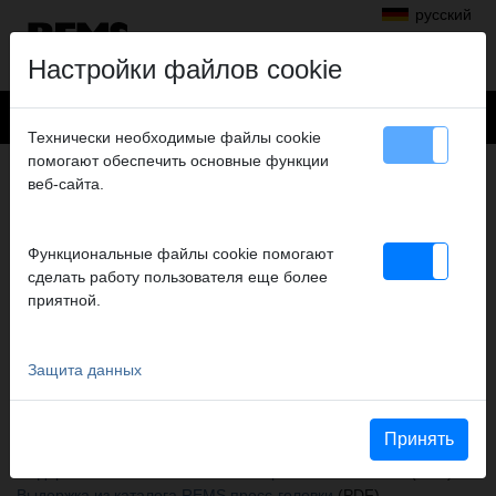
русский
Настройки файлов cookie
Технически необходимые файлы cookie
помогают обеспечить основные функции
+
Продукты
>
Аксиальная опрессовка
>
веб-сайта.
REMS Акс-Пресс 25 L 22V ACC
> Presskopf HC 20, 2er-Pack
PRESSKOPF HC 20, 2ER-PACK
Функциональные файлы cookie помогают
№ арт. 573114
сделать работу пользователя еще более
Für Druckhülsensystem HERZ QUICK FIX/ ÖAG COMDURO
приятной.
Руководство по эксплуатации
Защита данных
Betriebsanleitung REMS Ax-Press / Ex-Press
Принять
Katalogauszüge
Выдержка из каталога REMS Акс-Пресс 25 L 22V ACC
(PDF)
Выдержка из каталога REMS пресс-головки
(PDF)